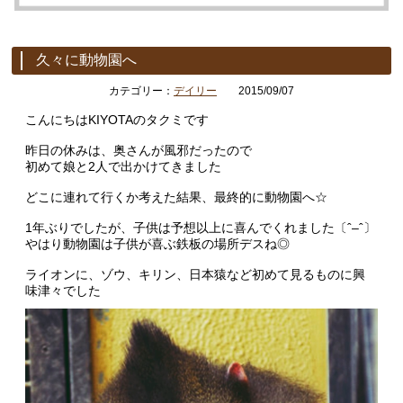
久々に動物園へ
カテゴリー：
デイリー
2015/09/07
こんにちはKIYOTAのタクミです
昨日の休みは、奥さんが風邪だったので
初めて娘と2人で出かけてきました
どこに連れて行くか考えた結果、最終的に動物園へ☆
1年ぶりでしたが、子供は予想以上に喜んでくれました〔ˆ–ˆ〕
やはり動物園は子供が喜ぶ鉄板の場所デスね◎
ライオンに、ゾウ、キリン、日本猿など初めて見るものに興
味津々でした