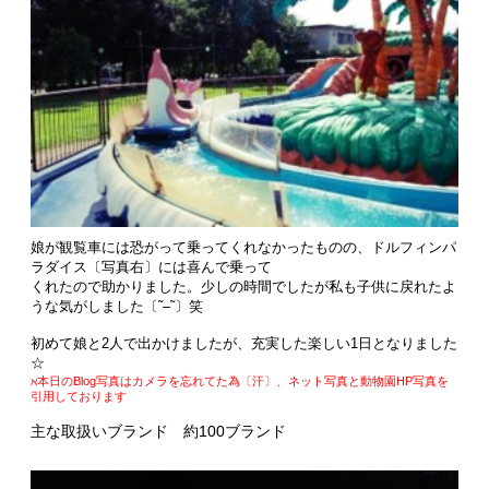
娘が観覧車には恐がって乗ってくれなかったものの、ドルフィンパ
ラダイス〔写真右〕には喜んで乗って
くれたので助かりました。少しの時間でしたが私も子供に戻れたよ
うな気がしました〔˜–˜〕笑
初めて娘と2人で出かけましたが、充実した楽しい1日となりました
☆
ℵ本日のBlog写真はカメラを忘れてた為〔汗〕、ネット写真と動物園HP写真を
引用しております
主な取扱いブランド
約100ブランド