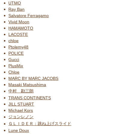
UTMO
Ray Ban
Salvatore Ferragamo
Vivid Moon
HAMAMOTO
LACOSTE
chloe
Ptolemy48
POLICE
Gucci
PlusMix
Chloe
MARC BY MARC JACOBS
Masaki Matsushima
中村 勘三朗
TRANS CONTINENTS
JILL STUART
Michael Kors
ジョンレノン
ＧＬＩＤＥＲ：跳ね上げスライド
Lune Doux