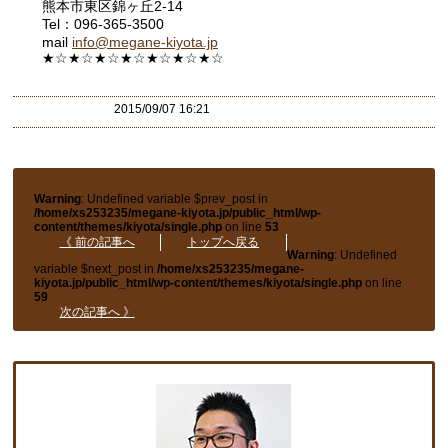
熊本市東区錦ヶ丘2-14
Tel：096-365-3500
mail
info@megane-kiyota.jp
★☆★☆★☆★☆★☆★☆★☆
2015/09/07 16:21
Warning
: Undefined variable $prev_post in
/home/xs253235/megane-kiyota.jp/public_html/wp-
content/themes/kiyota/single.php
on line
53
《 前の記事へ
トップへ戻る
Warning
: Undefined
variable $next_post in
/home/xs253235/megane-
kiyota.jp/public_html/wp-content/themes/kiyota/single.php
on line
59
次の記事へ 》