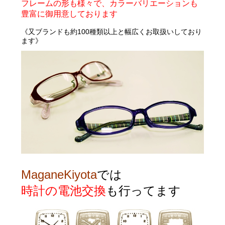
フレームの形も様々で、カラーバリエーションも
豊富に御用意しております
《
又ブランドも約100種類以上と幅広くお取扱いしており
ます》
MaganeKiyota
では
時計の電池交換
も行ってます