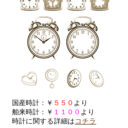
国産時計：￥
５５０
より
舶来時計：￥
１１００
より
時計に関する詳細は
コチラ