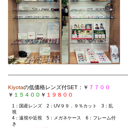
——————————————————————————
Kiyota
の
低価格レンズ付SET
：￥
７７００
￥
１５４００
￥
１９８００
1
：国産レンズ
2
：UV９９．９％カット
3
：乱
視
4
：遠視や近視
5
：メガネケース
6
：フレーム付
き