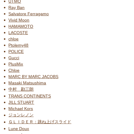
UTMO
Ray Ban
Salvatore Ferragamo
Vivid Moon
HAMAMOTO
LACOSTE
chloe
Ptolemy48
POLICE
Gucci
PlusMix
Chloe
MARC BY MARC JACOBS
Masaki Matsushima
中村 勘三朗
TRANS CONTINENTS
JILL STUART
Michael Kors
ジョンレノン
ＧＬＩＤＥＲ：跳ね上げスライド
Lune Doux