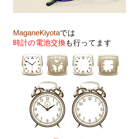
MaganeKiyota
では
時計の電池交換
も行ってます