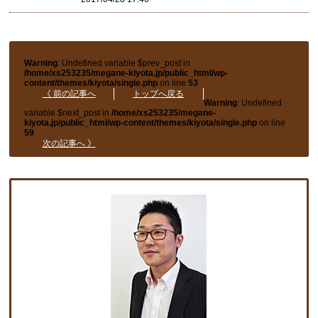
Warning
: Undefined variable $prev_post in
/home/xs253235/megane-kiyota.jp/public_html/wp-
content/themes/kiyota/single.php
on line
53
《 前の記事へ
トップへ戻る
Warning
: Undefined
variable $next_post in
/home/xs253235/megane-
kiyota.jp/public_html/wp-content/themes/kiyota/single.php
on line
59
次の記事へ 》