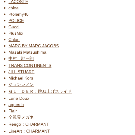
LACOSTE
chloe
Ptolemy48
POLICE
Gucci
PlusMix
Chloe
MARC BY MARC JACOBS
Masaki Matsushima
中村 勘三朗
TRANS CONTINENTS
JILL STUART
Michael Kors
ジョンレノン
ＧＬＩＤＥＲ：跳ね上げスライド
Lune Doux
agnes b
Flair
全視界メガネ
Reego：CHARMANT
LineArt：CHARMANT