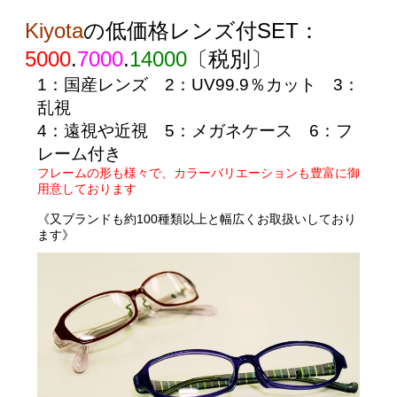
Kiyota
の
低価格レンズ付SET
：
5000
.
7000
.
14000
〔
税別
〕
1
：国産レンズ
2
：UV99.9％カット
3
：
乱視
4
：遠視や近視
5
：メガネケース
6
：フ
レーム付き
フレームの形も様々で、カラーバリエーションも豊富に御
用意しております
《
又ブランドも約100種類以上と幅広くお取扱いしており
ます》