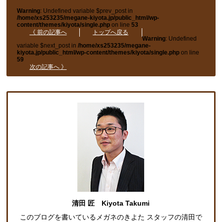
Warning
: Undefined variable $prev_post in
/home/xs253235/megane-kiyota.jp/public_html/wp-
content/themes/kiyota/single.php
on line
53
《 前の記事へ
トップへ戻る
Warning
: Undefined
variable $next_post in
/home/xs253235/megane-
kiyota.jp/public_html/wp-content/themes/kiyota/single.php
on line
59
次の記事へ 》
清田 匠 Kiyota Takumi
このブログを書いているメガネのきよた スタッフの清田で