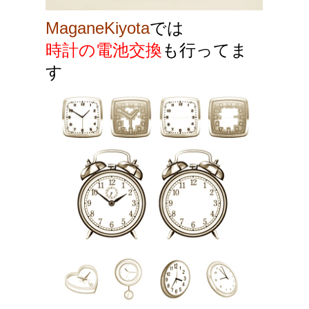
MaganeKiyota
では
時計の電池交換
も行ってま
す