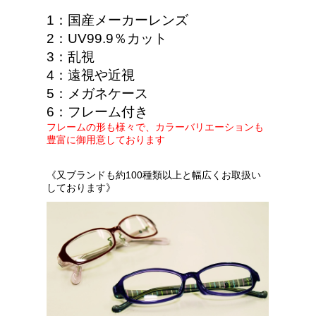
1
：国産メーカーレンズ
2
：UV99.9％カット
3
：乱視
4
：遠視や近視
5
：メガネケース
6
：フレーム付き
フレームの形も様々で、カラーバリエーションも
豊富に御用意しております
《
又ブランドも約100種類以上と幅広くお取扱い
しております》