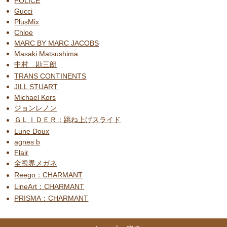
POLICE
Gucci
PlusMix
Chloe
MARC BY MARC JACOBS
Masaki Matsushima
中村 勘三朗
TRANS CONTINENTS
JILL STUART
Michael Kors
ジョンレノン
ＧＬＩＤＥＲ：跳ね上げスライド
Lune Doux
agnes b
Flair
全視界メガネ
Reego：CHARMANT
LineArt：CHARMANT
PRISMA：CHARMANT