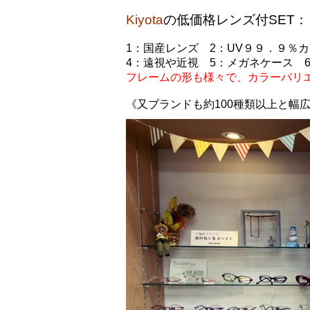
Kiyota
の
低価格レンズ付SET
：
1
：国産レンズ
2
：UV９９．９％
4
：遠視や近視
5
：メガネケース
フレームの形も様々で、カラーバリ
《
又ブランドも約100種類以上と幅