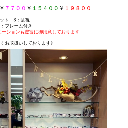
￥
７７００
￥
１５４００
￥
１９８００
カット
3
：乱視
6
：フレーム付き
エーションも豊富に御用意しております
広くお取扱いしております》