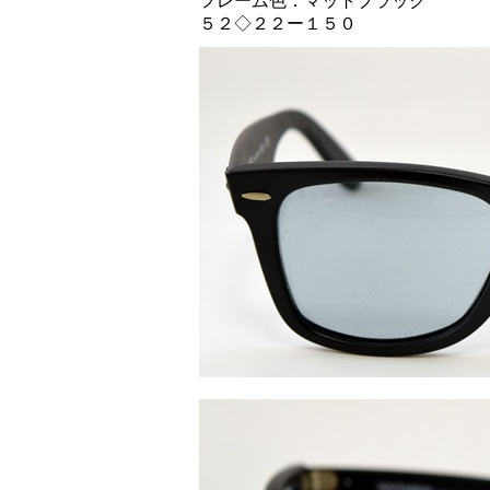
フレーム色：マットブラック
５２◇２２ー１５０