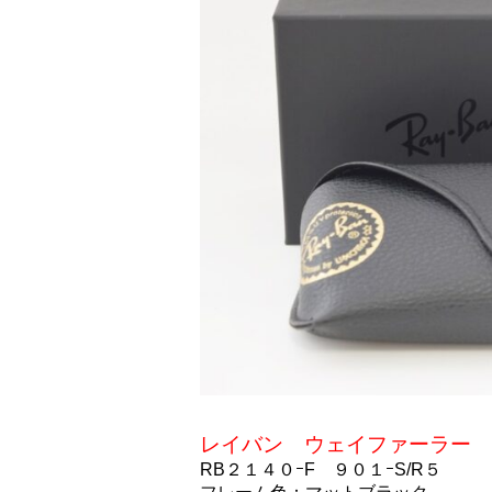
レイバン ウェイファーラー
RB２１４０ｰF ９０１ｰS/R５