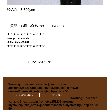
税込み 3.500yen
ご質問、お問い合わせは こちらまで
↓ ↓ ↓
★☆★☆★☆★☆★☆★☆
megane kiyota
096-365-3500
★☆★☆★☆★☆★☆★☆
2015/01/04 16:31
Warning
: Undefined variable $prev_post in
/home/xs253235/megane-kiyota.jp/public_html/wp-
content/themes/kiyota/single.php
on line
53
《 前の記事へ
トップへ戻る
Warning
: Undefined
variable $next_post in
/home/xs253235/megane-
kiyota.jp/public_html/wp-content/themes/kiyota/single.php
on line
59