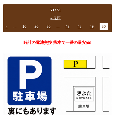
50 / 51
« 先頭
«
...
10
20
30
...
47
48
49
50
時計の電池交換 熊本で一番の最安値!