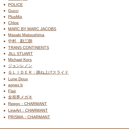
POLICE
Gucci
PlusMix
Chloe
MARC BY MARC JACOBS
Masaki Matsushima
中村 勘三朗
TRANS CONTINENTS
JILL STUART
Michael Kors
ジョンレノン
ＧＬＩＤＥＲ：跳ね上げスライド
Lune Doux
agnes b
Flair
全視界メガネ
Reego：CHARMANT
LineArt：CHARMANT
PRISMA：CHARMANT