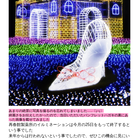
あまりの絶景に写真を撮るのを忘れてしまいました…..〔¡–¡〕
綺麗さをお伝えしたかったので、当日いただいたパンフレットハガキの裏にあ
った画像を載せてみました
再春館製薬所のイルミネーションは今月の25日をもって終了すると
いう事でした
来年からは行われないという事でしたので、ぜひこの機会に見にい