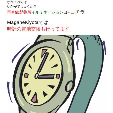
かれてみては
いかがでしょうか？
コチラ
再春館製薬所
イル
ミネーション
は
⇒
MaganeKiyotaでは
時計の電池交換も行ってます