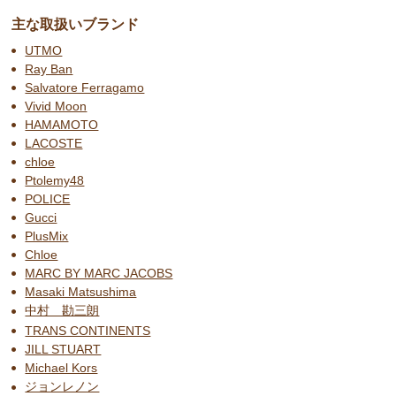
主な取扱いブランド
UTMO
Ray Ban
Salvatore Ferragamo
Vivid Moon
HAMAMOTO
LACOSTE
chloe
Ptolemy48
POLICE
Gucci
PlusMix
Chloe
MARC BY MARC JACOBS
Masaki Matsushima
中村 勘三朗
TRANS CONTINENTS
JILL STUART
Michael Kors
ジョンレノン