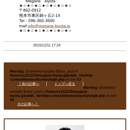
Megane kiyota
★☆★☆★☆★☆★☆★☆★☆
〒862-0912
熊本市東区錦ヶ丘2-14
Tel：096-365-3500
mail
info@megane-kiyota.jp
★☆★☆★☆★☆★☆★☆★
☆
2015/12/11 17:24
Warning
: Undefined variable $prev_post in
/home/xs253235/megane-kiyota.jp/public_html/wp-
content/themes/kiyota/single.php
on line
53
《 前の記事へ
トップへ戻る
Warning
: Undefined
variable $next_post in
/home/xs253235/megane-
kiyota.jp/public_html/wp-content/themes/kiyota/single.php
on line
59
次の記事へ 》