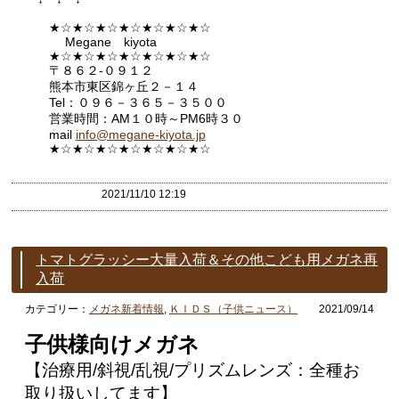
★☆★☆★☆★☆★☆★☆★☆
Megane kiyota
★☆★☆★☆★☆★☆★☆★☆
〒８６２-０９１２
熊本市東区錦ヶ丘２－１４
Tel：０９６－３６５－３５００
営業時間：AM１０時～PM6時３０
mail
info@megane-kiyota.jp
★☆★☆★☆★☆★☆★☆★
☆
2021/11/10 12:19
トマトグラッシー大量入荷＆その他こども用メガネ再
入荷
カテゴリー：
メガネ新着情報
,
ＫＩＤＳ（子供ニュース）
2021/09/14
子供様向けメガネ
【治療用/斜視/乱視/プリズムレンズ：全種お
取り扱いしてます】