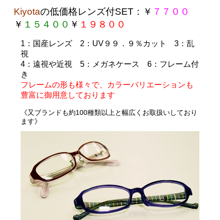
Kiyota
の
低価格レンズ付SET
：￥
７７００
￥
１５４００
￥
１９８００
1
：国産レンズ
2
：UV９９．９％カット
3
：乱
視
4
：遠視や近視
5
：メガネケース
6
：フレーム付
き
フレームの形も様々で、カラーバリエーションも
豊富に御用意しております
《
又ブランドも約100種類以上と幅広くお取扱いしており
ます》