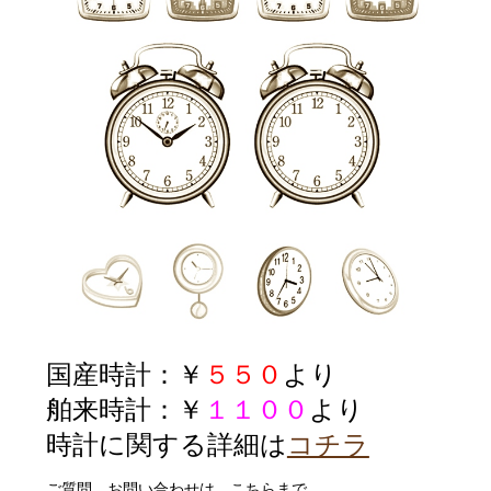
国産時計：￥
５５０
より
舶来時計：￥
１１００
より
時計に関する詳細は
コチラ
ご質問、お問い合わせは こちらまで