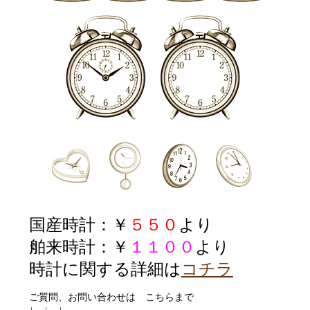
国産時計：￥
５５０
より
舶来時計：￥
１１００
より
時計に関する詳細は
コチラ
ご質問、お問い合わせは こちらまで
↓ ↓ ↓