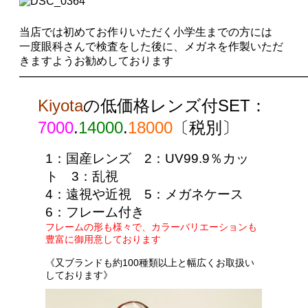
当店では初めてお作りいただく小学生までの方には
一度眼科さんで検査をした後に、
メガネを作製いただ
きますようお勧めしております
——————————————————————
Kiyota
の
低価格レンズ付SET
：
7000
.
14000
.
18000
〔
税別
〕
1
：国産レンズ
2
：UV99.9％カッ
ト
3
：乱視
4
：遠視や近視
5
：メガネケース
6
：フレーム付き
フレームの形も様々で、カラーバリエーションも
豊富に御用意しております
《
又ブランドも約100種類以上と幅広くお取扱い
しております》