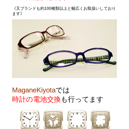
《
又ブランドも約100種類以上と幅広くお取扱いしており
ます》
MaganeKiyota
では
時計の電池交換
も行ってます