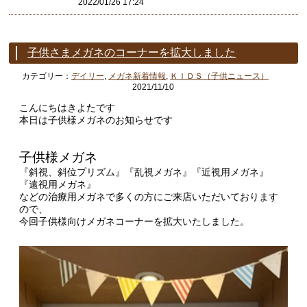
2022/01/26 17:24
子供さまメガネのコーナーを拡大しました
カテゴリー：
デイリー
,
メガネ新着情報
,
ＫＩＤＳ（子供ニュース）
2021/11/10
こんにちはきよたです
本日は子供様メガネのお知らせです
子供様メガネ
『斜視、斜位プリズム』『乱視メガネ』『近視用メガネ』
『遠視用メガネ』
などの治療用メガネで多くの方にご来店いただいております
ので、
今回子供様向けメガネコーナーを拡大いたしました。