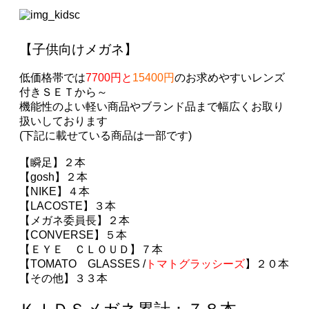
【子供向けメガネ】
低価格帯では
7700円と
15400円
のお求めやすいレンズ
付きＳＥＴから～
機能性のよい軽い商品やブランド品まで幅広くお取り
扱いしております
(下記に載せている商品は一部です)
【瞬足】２本
【gosh】２本
【NIKE】４本
【LACOSTE】３本
【メガネ委員長】２本
【CONVERSE】５本
【ＥＹＥ ＣＬＯＵＤ】７本
【TOMATO GLASSES /
トマトグラッシーズ
】
２０本
【
その他】３３本