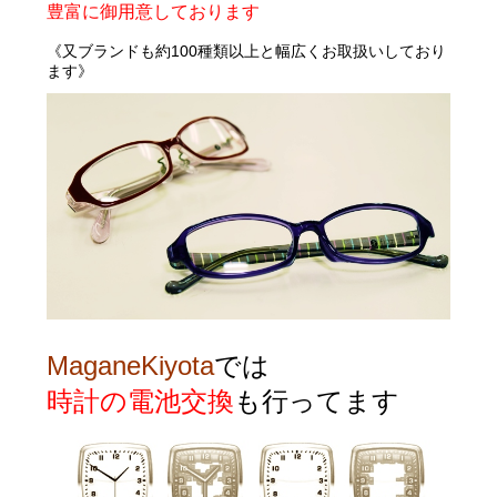
豊富に御用意しております
《
又ブランドも約100種類以上と幅広くお取扱いしており
ます》
MaganeKiyota
では
時計の電池交換
も行ってます