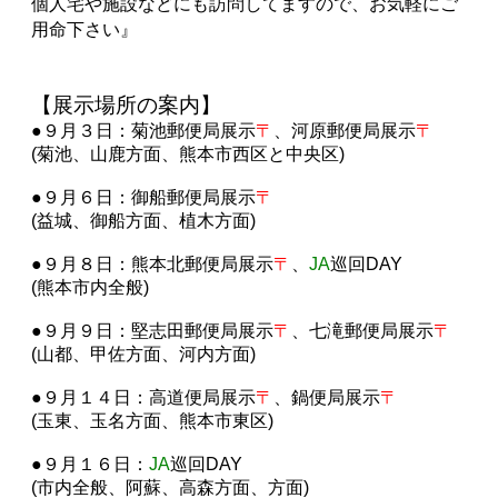
個人宅や施設などにも訪問してますので、お気軽にご
用命下さい』
【展示場所の案内】
●９月３日：菊池郵便局展示
〒
、河原
郵便局展示
〒
(菊池、山鹿方面、熊本市西区と中央区)
●９月６日：御船郵便局展示
〒
(益城、御船方面、植木方面)
●９月８日：熊本北郵便局展示
〒
、
JA
巡回DAY
(熊本市内全般)
●９月９日：堅志田郵便局展示
〒
、七滝郵便局展示
〒
(山都、甲佐方面、河内方面)
●９月１４日：高道便局展示
〒
、鍋便局展示
〒
(玉東、玉名方面、熊本市東区
)
●９月１６日：
JA
巡回DAY
(市内全般、阿蘇、高森方面、方面)