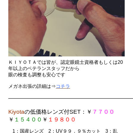
ＫＩＹＯＴＡでは皆が、認定眼鏡士資格者もしくは20
年以上のベテランスタッフだから
眼の検査も調整も安心です
メガネ出張の詳細は⇒
コチラ
——————————————————————
Kiyota
の
低価格レンズ付SET
：￥
７７００
￥
１５４００
￥
１９８００
1
：国産レンズ
2
：UV９９．９％カット
3
：乱