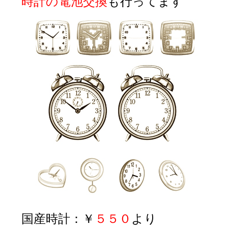
時計の電池交換
も行ってます
国産時計：￥
５５０
より