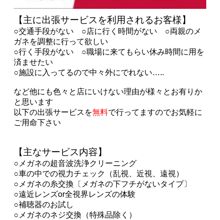
【主に出張サービスを利用されるお客様】
○交通手段がない ○店に行く時間がない
○両親のメ
ガネを調整に行って欲しい
○行く手段がない
○職場に来てもらい休み時間に用を
済ませたい
○施設に入ってるので中々外にでれない…..
など他にも色々と店にいけない理由が様々とお有りか
と思います
以下の出張サービスを
無料
で行ってますのでお気軽に
ご用命下さい
【主なサービス内容】
○メガネの超音波洗浄クリーニング
○車の中での視力チェック（乱視、近視、遠視）
○メガネの糸交換〔メガネの下フチがないタイプ〕
○遠近レンズor全視界レンズの体験
○補聴器のお試し
○メガネのネジ交換（特殊品除く）