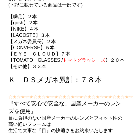
(下記に載せている商品は一部です)
【瞬足】２本
【gosh】２本
【NIKE】４本
【LACOSTE】３本
【メガネ委員長】２本
【CONVERSE】５本
【ＥＹＥ ＣＬＯＵＤ】７本
【TOMATO GLASSES /
トマトグラッシーズ
】
２０本
【
その他】３３本
ＫＩＤＳメガネ累計：７８本
☆★☆★☆★☆★☆★☆★☆★☆★☆★☆★☆★☆★★☆★☆★
『すべて安心で安全な、国産メーカーのレン
ズを使用』
目に負担のない国産メーカーのレンズとフィット性の
高い軽いフレームは
生活で大事な『目』の快適さをお約束いたします