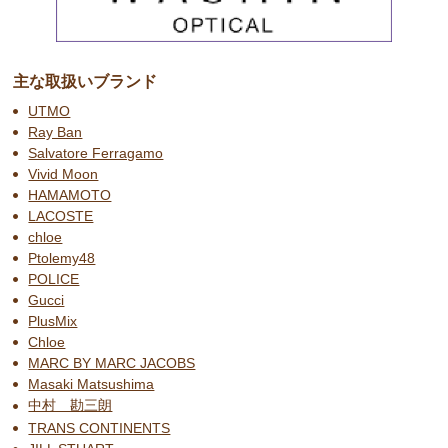
主な取扱いブランド
UTMO
Ray Ban
Salvatore Ferragamo
Vivid Moon
HAMAMOTO
LACOSTE
chloe
Ptolemy48
POLICE
Gucci
PlusMix
Chloe
MARC BY MARC JACOBS
Masaki Matsushima
中村 勘三朗
TRANS CONTINENTS