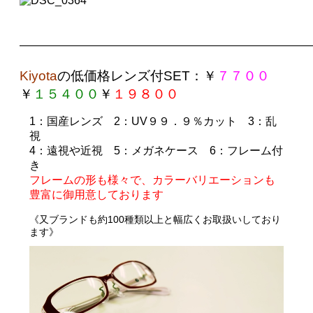
——————————————————————————
Kiyota
の
低価格レンズ付SET
：￥
７７００
￥
１５４００
￥
１９８００
1
：国産レンズ
2
：UV９９．９％カット
3
：乱
視
4
：遠視や近視
5
：メガネケース
6
：フレーム付
き
フレームの形も様々で、カラーバリエーションも
豊富に御用意しております
《
又ブランドも約100種類以上と幅広くお取扱いしており
ます》