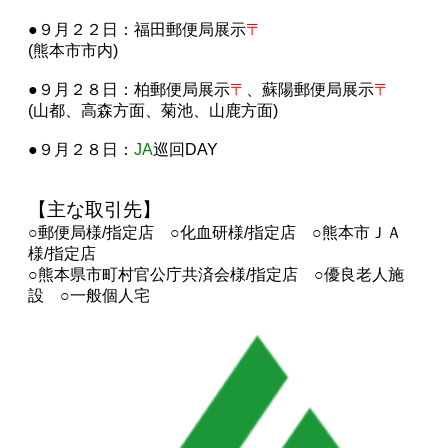
●９月２２日：福田郵便局展示
〒
(熊本市市内)
●９月２８日：柏郵便局展示
〒
、蘇陽郵便局展示
〒
(山都、高森方面、菊池、山鹿方面)
●９月２８日：
JA
巡回DAY
【主な取引先】
○郵便局様/指定店
○化血研様/指定店
○熊本市ＪＡ
様/指定店
○熊本県市町村官公庁共済会様/指定店 ○優良老人施
設 ○一般個人宅