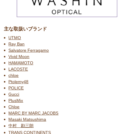
主な取扱いブランド
UTMO
Ray Ban
Salvatore Ferragamo
Vivid Moon
HAMAMOTO
LACOSTE
chloe
Ptolemy48
POLICE
Gucci
PlusMix
Chloe
MARC BY MARC JACOBS
Masaki Matsushima
中村 勘三朗
TRANS CONTINENTS