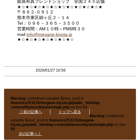
銀座和真フレンドショップ 全国２４５店舗
★☆★☆★☆★☆★☆★☆★☆★☆★☆★☆★
〒８６２-０９１２
熊本市東区錦ヶ丘２－１４
Tel：０９６－３６５－３５００
営業時間：AM１０時～PM6時３０
mail
info@megane-kiyota.jp
★☆★☆★☆★☆★☆★☆★
☆
2026/01/27 10:56
Warning
: Undefined variable $prev_post in
/home/xs253235/megane-kiyota.jp/public_html/wp-
content/themes/kiyota/single.php
on line
53
《 前の記事へ
トップへ戻る
Warning
: Undefined
variable $next_post in
/home/xs253235/megane-
kiyota.jp/public_html/wp-content/themes/kiyota/single.php
on line
59
次の記事へ 》