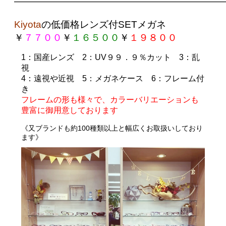
——————————————————————
Kiyota
の
低価格レンズ付SETメガネ
￥
７７００
￥
１６５００
￥
１９８００
1
：国産レンズ
2
：UV９９．９％カット
3
：乱
視
4
：遠視や近視
5
：メガネケース
6
：フレーム付
き
フレームの形も様々で、カラーバリエーションも
豊富に御用意しております
《
又ブランドも約100種類以上と幅広くお取扱いしており
ます》