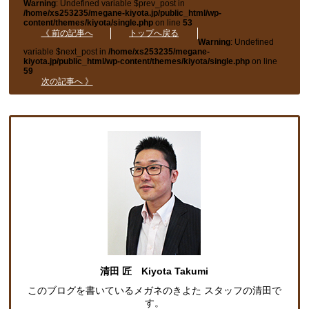
Warning
: Undefined variable $prev_post in
/home/xs253235/megane-kiyota.jp/public_html/wp-
content/themes/kiyota/single.php
on line
53
《 前の記事へ
トップへ戻る
Warning
: Undefined
variable $next_post in
/home/xs253235/megane-
kiyota.jp/public_html/wp-content/themes/kiyota/single.php
on line
59
次の記事へ 》
清田 匠 Kiyota Takumi
このブログを書いているメガネのきよた スタッフの清田で
す。