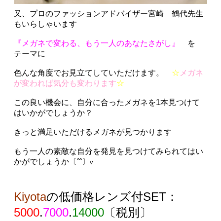
又、プロのファッションアドバイザー
宮崎 鶴代先生
もいらしゃいます
『メガネで変わる、もう一人のあなたさがし』
を
テーマ
に
色んな角度でお見立てしていただけます。
☆
メガネ
が変われば気分も変わります
☆
この良い機会に、自分に合ったメガネを1本見つけて
はいかがでしょうか？
きっと満足いただけるメガネが見つかります
もう一人の素敵な自分を発見を見つけてみられてはい
かがでしょうか〔ˆˆ〕
v
Kiyota
の
低価格レンズ付SET
：
5000
.
7000
.
14000
〔
税別
〕