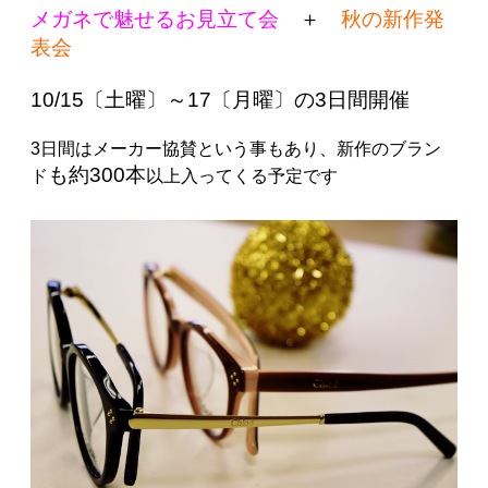
メガネで魅せるお見立て会
＋
秋の新作発
表会
10/15〔土曜〕～17〔月曜〕の3日間開催
3日間はメーカー協賛という事もあり、
新作のブラン
も約
300本
ド
以上入ってくる予定です