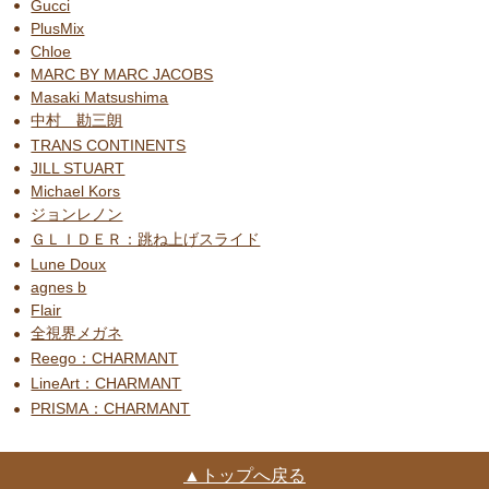
Gucci
PlusMix
Chloe
MARC BY MARC JACOBS
Masaki Matsushima
中村 勘三朗
TRANS CONTINENTS
JILL STUART
Michael Kors
ジョンレノン
ＧＬＩＤＥＲ：跳ね上げスライド
Lune Doux
agnes b
Flair
全視界メガネ
Reego：CHARMANT
LineArt：CHARMANT
PRISMA：CHARMANT
▲トップへ戻る