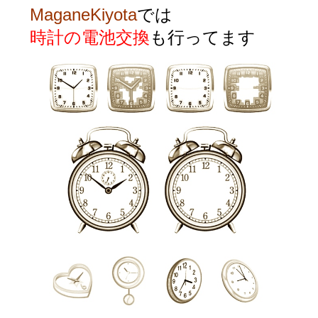
MaganeKiyota
では
時計の電池交換
も行ってます