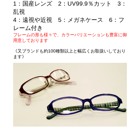
1
：国産レンズ
2
：UV99.9％カット
3
：
乱視
4
：遠視や近視
5
：メガネケース
6
：フ
レーム付き
フレームの形も様々で、カラーバリエーションも豊富に御
用意しております
《
又ブランドも約100種類以上と幅広くお取扱いしており
ます》