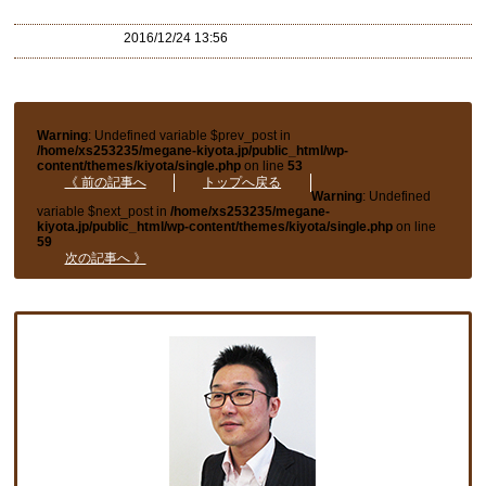
2016/12/24 13:56
Warning
: Undefined variable $prev_post in
/home/xs253235/megane-kiyota.jp/public_html/wp-
content/themes/kiyota/single.php
on line
53
《 前の記事へ
トップへ戻る
Warning
: Undefined
variable $next_post in
/home/xs253235/megane-
kiyota.jp/public_html/wp-content/themes/kiyota/single.php
on line
59
次の記事へ 》