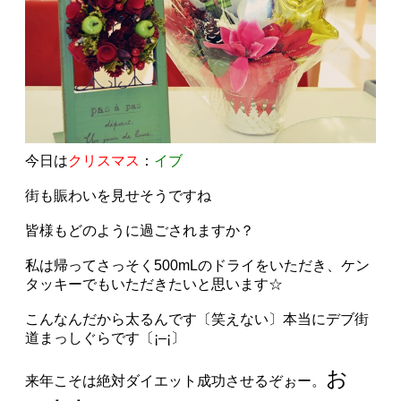
今日は
クリスマス
：
イブ
街も賑わいを見せそうですね
皆様もどのように過ごされますか？
私は帰ってさっそく500mLのドライをいただき、ケン
タッキーでもいただきたいと思います☆
こんなんだから太るんです〔笑えない〕本当にデブ街
道まっしぐらです〔¡–¡〕
お
来年こそは絶対ダイエット成功させるぞぉー。