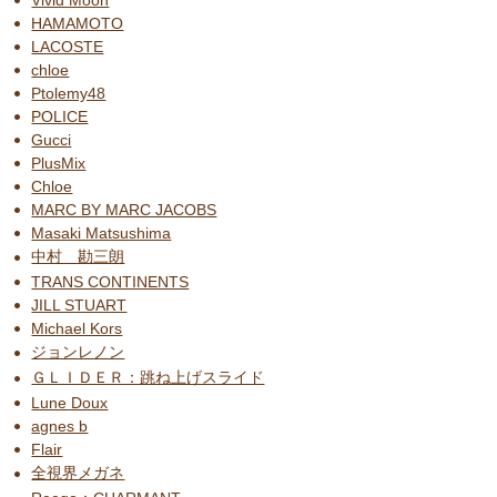
HAMAMOTO
LACOSTE
chloe
Ptolemy48
POLICE
Gucci
PlusMix
Chloe
MARC BY MARC JACOBS
Masaki Matsushima
中村 勘三朗
TRANS CONTINENTS
JILL STUART
Michael Kors
ジョンレノン
ＧＬＩＤＥＲ：跳ね上げスライド
Lune Doux
agnes b
Flair
全視界メガネ