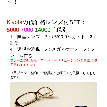
～！！
——————————————————————
Kiyota
の
低価格レンズ付SET
：
5000
.
7000
.
14000
〔
税別
〕
1
：国産レンズ
2
：UV99.9％カット
3
：
乱視
4
：遠視や近視
5
：メガネケース
6
：フ
レーム付き
フレームの形も様々で、カラーバリエーションも豊富に御
用意しております
《
又ブランドも約100種類以上と幅広くお取扱いしており
ます》