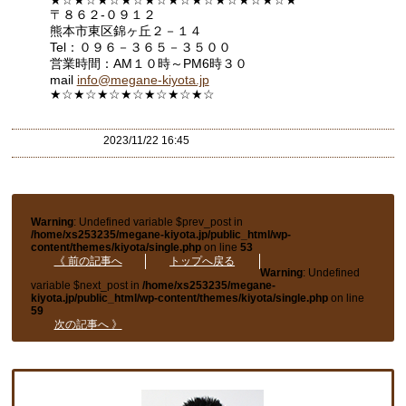
〒８６２-０９１２
熊本市東区錦ヶ丘２－１４
Tel：０９６－３６５－３５００
営業時間：AM１０時～PM6時３０
mail
info@megane-kiyota.jp
★☆★☆★☆★☆★☆★☆★
☆
2023/11/22 16:45
Warning
: Undefined variable $prev_post in
/home/xs253235/megane-kiyota.jp/public_html/wp-
content/themes/kiyota/single.php
on line
53
《 前の記事へ
トップへ戻る
Warning
: Undefined
variable $next_post in
/home/xs253235/megane-
kiyota.jp/public_html/wp-content/themes/kiyota/single.php
on line
59
次の記事へ 》