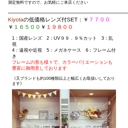
測定無料ですので、お気軽にご来店ください
——————————————————————
Kiyota
の
低価格レンズ付SET
：￥
７７００
￥
１６５００
￥
１９８００
1
：国産レンズ
2
：UV９９．９％カット
3
：乱
視
4
：遠視や近視
5
：メガネケース
6
：フレーム付
き
フレームの形も様々で、カラーバリエーションも
豊富に御用意しております
《
又ブランドも約100種類以上と幅広くお取扱いしており
ます》