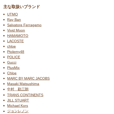
主な取扱いブランド
UTMO
Ray Ban
Salvatore Ferragamo
Vivid Moon
HAMAMOTO
LACOSTE
chloe
Ptolemy48
POLICE
Gucci
PlusMix
Chloe
MARC BY MARC JACOBS
Masaki Matsushima
中村 勘三朗
TRANS CONTINENTS
JILL STUART
Michael Kors
ジョンレノン