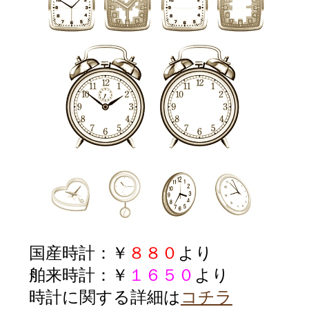
国産時計：￥
８８０
より
舶来時計：￥
１６５０
より
時計に関する詳細は
コチラ