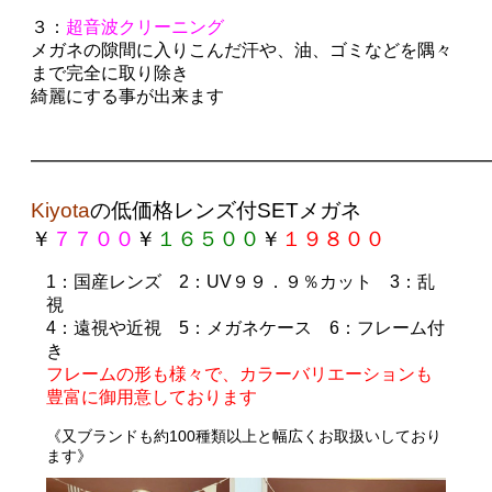
３：
超音波クリーニング
メガネの隙間に入りこんだ汗や、油、ゴミなどを隅々
まで完全に取り除き
綺麗にする事が出来ます
——————————————————————
Kiyota
の
低価格レンズ付SETメガネ
￥
７７００
￥
１６５００
￥
１９８００
1
：国産レンズ
2
：UV９９．９％カット
3
：乱
視
4
：遠視や近視
5
：メガネケース
6
：フレーム付
き
フレームの形も様々で、カラーバリエーションも
豊富に御用意しております
《
又ブランドも約100種類以上と幅広くお取扱いしており
ます》