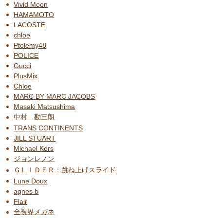
Vivid Moon
HAMAMOTO
LACOSTE
chloe
Ptolemy48
POLICE
Gucci
PlusMix
Chloe
MARC BY MARC JACOBS
Masaki Matsushima
中村 勘三朗
TRANS CONTINENTS
JILL STUART
Michael Kors
ジョンレノン
ＧＬＩＤＥＲ：跳ね上げスライド
Lune Doux
agnes b
Flair
全視界メガネ