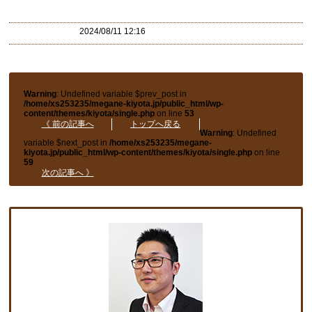
2024/08/11 12:16
Warning
: Undefined variable $prev_post in
/home/xs253235/megane-kiyota.jp/public_html/wp-
content/themes/kiyota/single.php
on line
53
《 前の記事へ
トップへ戻る
Warning
: Undefined
variable $next_post in
/home/xs253235/megane-
kiyota.jp/public_html/wp-content/themes/kiyota/single.php
on line
59
次の記事へ 》