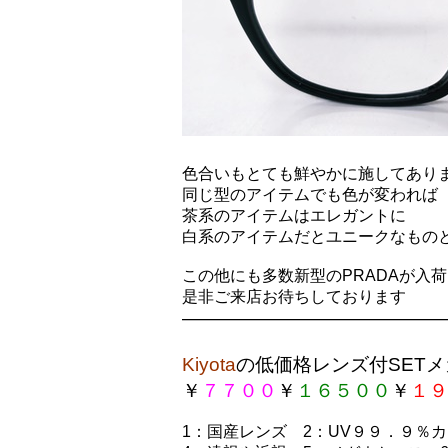
色合いもとても鮮やかに施してあり
同じ型のアイテムでも色が変われば
茶系のアイテムはエレガントに
白系のアイテムだとユニークなもの
この他にも多数新型のPRADAが入
是非ご来店お待ちしております
——————————————
Kiyota
の
低価格レンズ付SETメ
￥
７７００
￥
１６５００
￥
１９
1
：国産レンズ
2
：UV９９．９％