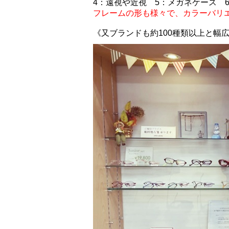
4
：遠視や近視
5
：メガネケース
フレームの形も様々で、カラーバリ
《
又ブランドも約100種類以上と幅