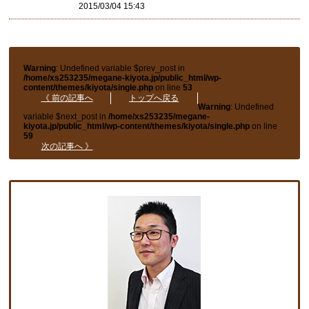
2015/03/04 15:43
Warning
: Undefined variable $prev_post in
/home/xs253235/megane-kiyota.jp/public_html/wp-
content/themes/kiyota/single.php
on line
53
《 前の記事へ
トップへ戻る
Warning
: Undefined
variable $next_post in
/home/xs253235/megane-
kiyota.jp/public_html/wp-content/themes/kiyota/single.php
on line
59
次の記事へ 》