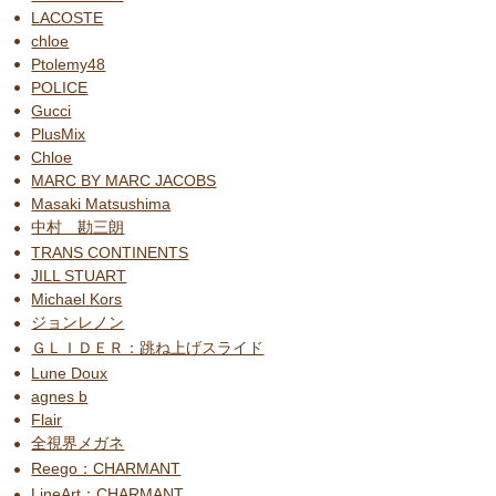
LACOSTE
chloe
Ptolemy48
POLICE
Gucci
PlusMix
Chloe
MARC BY MARC JACOBS
Masaki Matsushima
中村 勘三朗
TRANS CONTINENTS
JILL STUART
Michael Kors
ジョンレノン
ＧＬＩＤＥＲ：跳ね上げスライド
Lune Doux
agnes b
Flair
全視界メガネ
Reego：CHARMANT
LineArt：CHARMANT